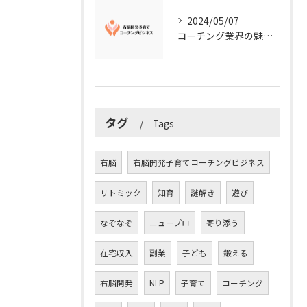
2024/05/07
コーチング業界の魅力に迫る！今知るべきこととは？
タグ
Tags
右脳
右脳開発子育てコーチングビジネス
リトミック
知育
謎解き
遊び
なぞなぞ
ニュープロ
寄り添う
在宅収入
副業
子ども
鍛える
右脳開発
NLP
子育て
コーチング